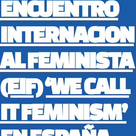
ENCUENTRO
INTERNACION
AL FEMINISTA
(EIF) ‘WE CALL
IT FEMINISM’