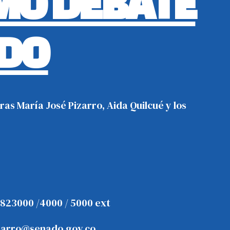
IMO DEBATE
ADO
as María José Pizarro, Aida Quilcué y los
3823000 /4000 / 5000 ext
zarro@senado.gov.co