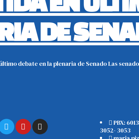
TIDA EN ÚLT
ARIA DE SEN
último debate en la plenaria de Senado Las senador
PBX: 601
3052- 3053
maria.pi